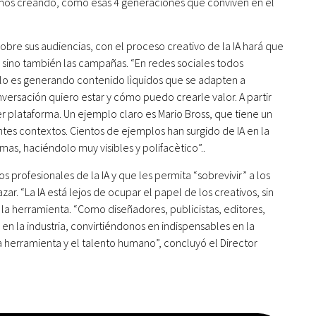
mos creando, cómo esas 4 generaciones que conviven en el
sobre sus audiencias, con el proceso creativo de la IA hará que
sino también las campañas. “En redes sociales todos
lo es generando contenido lìquidos que se adapten a
ersación quiero estar y cómo puedo crearle valor. A partir
 plataforma. Un ejemplo claro es Mario Bross, que tiene un
ntes contextos. Cientos de ejemplos han surgido de IA en la
mas, haciéndolo muy visibles y polifacètico”..
os profesionales de la IA y que les permita “sobrevivir” a los
 “La IA está lejos de ocupar el papel de los creativos, sin
la herramienta. “Como diseñadores, publicistas, editores,
 la industria, convirtiéndonos en indispensables en la
herramienta y el talento humano”, concluyó el Director