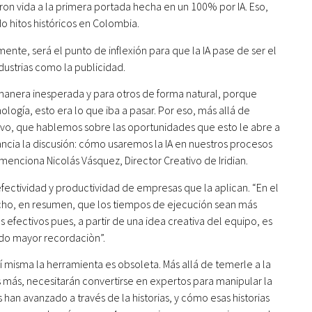
ron vida a la primera portada hecha en un 100% por IA. Eso,
 hitos históricos en Colombia.
ente, será el punto de inflexión para que la IA pase de ser el
dustrias como la publicidad.
manera inesperada y para otros de forma natural, porque
logía, esto era lo que iba a pasar. Por eso, más allá de
ivo, que hablemos sobre las oportunidades que esto le abre a
ancia la discusión: cómo usaremos la IA en nuestros procesos
 menciona Nicolás Vásquez, Director Creativo de Iridian.
efectividad y productividad de empresas que la aplican. “En el
hecho, en resumen, que los tiempos de ejecución sean más
efectivos pues, a partir de una idea creativa del equipo, es
ndo mayor recordaciòn”.
sí misma la herramienta es obsoleta. Más allá de temerle a la
ras más, necesitarán convertirse en expertos para manipular la
an avanzado a través de la historias, y cómo esas historias