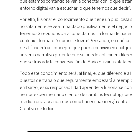
que estamos contando se van a conectar con lo que esta
entorno digital van a escuchar lo que tenemos que decir”.
Por ello, fusionar el conocimiento que tiene un publicista 
no solamente se vea impactado positivamente el negocio 
tenemos 3 segundos para conectarnos. La forma de hacer
cualquier formato. Y cómo se logra? Pensando, en qué conv
de ahí nacerá un concepto que pueda convivir en cualquier
universo narrativo potente que se puede aplicar en difere
que se traslada la conversación de Mario en varias platafor
Todo este conocimiento será, al final, el que diferencie a l
puestos de trabajo que seguramente empezará a reemplazar.
embargo, es su responsabilidad aprender y fusionarse con 
hemos experimentado cientos de cambios tecnológicos y en
medida que aprendamos cómo hacer una sinergía entre la 
Creativo de Iridian