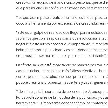
creativos, un equipo de más de cinco personas, que le die
que para muchos se configuró en miedo hoy está marcando
Y es que ese impulso creativo, humano, es el que, precisam
coco a la herramienta por excelencia de creatividad en in
“Este es un golpe de realidad que llegó, para muchos de 
sabíamos que con la rapidez con la que evoluciona la tecno
negarse a este nuevo escenario, es importante, e imperat
industrias como la publicidad. Y es aquí donde toma relev
creativos para ser más rentables y no morir en el intento?,
En efecto, la IA ya está impactando de manera positiva la 
caso de Iridian, nos ha hecho más ágiles y efectivos. Ha 
cortos, pero que las soluciones que presentemos sean más 
posible crear una propuesta más certera y visual, genera
Y de ahí surge la importancia de aprender de IA, pues por 
IA, los profesionales de la industria de la publicidad, y ot
herramienta. “Es importante conocer cómo los contenidos h